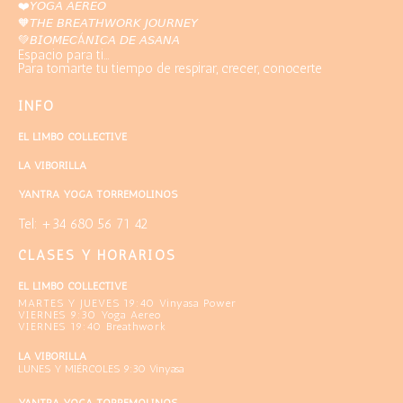
❤️
𝘠𝘖𝘎𝘈 𝘈𝘌𝘙𝘌𝘖
🧡
𝘛𝘏𝘌 𝘉𝘙𝘌𝘈𝘛𝘏𝘞𝘖𝘙𝘒 𝘑𝘖𝘜𝘙𝘕𝘌𝘠
💚
𝘉𝘐𝘖𝘔𝘌𝘊Á𝘕𝘐𝘊𝘈 𝘋𝘌 𝘈𝘚𝘈𝘕𝘈
Espacio para ti...
Para tomarte tu tiempo de respirar, crecer, conocerte
INFO
EL LIMBO COLLECTIVE
LA VIBORILLA
YANTRA YOGA TORREMOLINOS
Tel: +34 680 56 71 42
CLASES Y HORARIOS
EL LIMBO COLLECTIVE
MARTES Y JUEVES 19:40 Vinyasa Power
VIERNES 9:30 Yoga Aereo
VIERNES 19:40 Breathwork
LA VIBORILLA
LUNES Y MIÉRCOLES 9:30 Vinyasa
YANTRA YOGA TORREMOLINOS