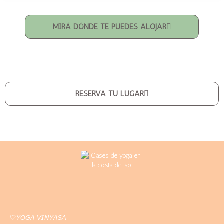
MIRÁ DÓNDE TE PUEDES ALOJAR
RESERVA TU LUGAR
🤍
𝘠𝘖𝘎𝘈 𝘝𝘐𝘕𝘠𝘈𝘚𝘈