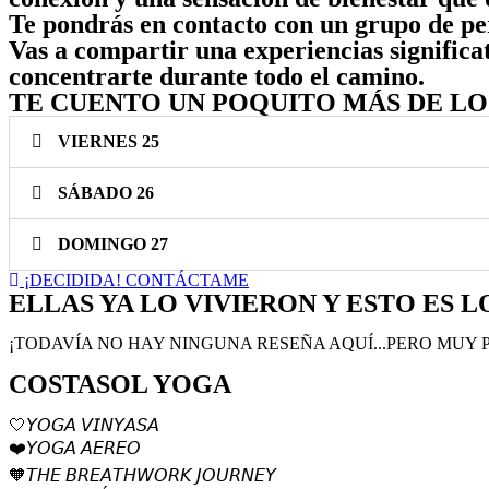
Te pondrás en contacto con un grupo de per
Vas a compartir una experiencias significa
concentrarte durante todo el camino.
TE CUENTO UN POQUITO MÁS DE LO
VIERNES 25
SÁBADO 26
DOMINGO 27
¡DECIDIDA! CONTÁCTAME
ELLAS YA LO VIVIERON Y ESTO ES 
¡TODAVÍA NO HAY NINGUNA RESEÑA AQUÍ...PERO MUY
COSTASOL YOGA
🤍
𝘠𝘖𝘎𝘈 𝘝𝘐𝘕𝘠𝘈𝘚𝘈
❤️
𝘠𝘖𝘎𝘈 𝘈𝘌𝘙𝘌𝘖
🧡
𝘛𝘏𝘌 𝘉𝘙𝘌𝘈𝘛𝘏𝘞𝘖𝘙𝘒 𝘑𝘖𝘜𝘙𝘕𝘌𝘠