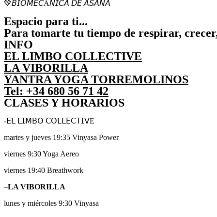
💚
𝘉𝘐𝘖𝘔𝘌𝘊Á𝘕𝘐𝘊𝘈 𝘋𝘌 𝘈𝘚𝘈𝘕𝘈
Espacio para ti...
Para tomarte tu tiempo de respirar, crecer
INFO
EL LIMBO COLLECTIVE
LA VIBORILLA
YANTRA YOGA TORREMOLINOS
Tel: +34 680 56 71 42
CLASES Y HORARIOS
-𝖤𝖫 𝖫𝖨𝖬𝖡𝖮 𝖢𝖮𝖫𝖫𝖤𝖢𝖳𝖨𝖵E
martes y jueves 19:35 Vinyasa Power
viernes 9:30 Yoga Aereo
viernes 19:40 Breathwork
–
LA VIBORILLA
lunes y miércoles 9:30 Vinyasa