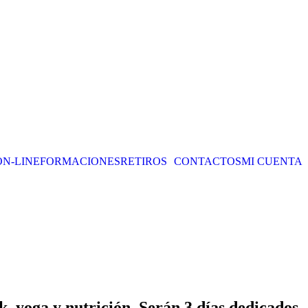
ON-LINE
FORMACIONES
RETIROS
CONTACTOS
MI CUENTA
k, yoga y nutrición. Serán 3 días dedicados